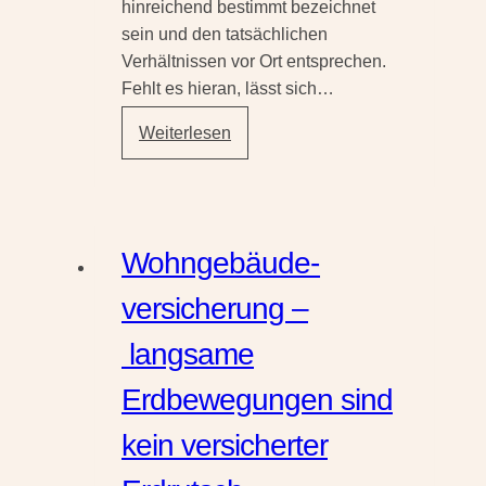
hinreichend bestimmt bezeichnet
sein und den tatsächlichen
Verhältnissen vor Ort entsprechen.
Fehlt es hieran, lässt sich…
Dingliches
Weiterlesen
Wohnrecht
muss
hinreichend
bestimmt
Wohngebäude­
sein
versicherung –
langsame
Erdbewegungen sind
kein versicherter