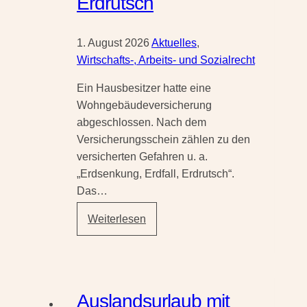
Erdrutsch
1. August 2026
Aktuelles
,
Wirtschafts-, Arbeits- und Sozialrecht
Ein Hausbesitzer hatte eine
Wohngebäudeversicherung
abgeschlossen. Nach dem
Versicherungsschein zählen zu den
versicherten Gefahren u. a.
„Erdsenkung, Erdfall, Erdrutsch“.
Das…
Wohngebäude­
Weiterlesen
versicherung –
langsame
Erdbewegungen
sind
Auslandsurlaub mit
kein