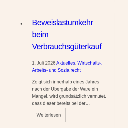
dem
Kind
trotz
Beweislastumkehr
Widerspruch
des
beim
anderen
Verbrauchsgüterkauf
Elternteils
1. Juli 2026
Aktuelles
,
Wirtschafts-,
Arbeits- und Sozialrecht
Zeigt sich innerhalb eines Jahres
nach der Übergabe der Ware ein
Mangel, wird grundsätzlich vermutet,
dass dieser bereits bei der…
Beweislastumkehr
Weiterlesen
beim