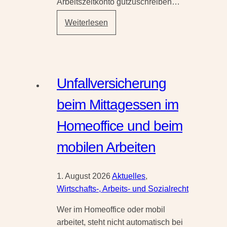
Arbeitszeitkonto gutzuschreiben…
Vergütungspflicht
Weiterlesen
für
Umkleidezeiten
auch
bei
Unfallversicherung
Urlaub
und
beim Mittagessen im
Krankheit
Homeoffice und beim
mobilen Arbeiten
1. August 2026
Aktuelles
,
Wirtschafts-, Arbeits- und Sozialrecht
Wer im Homeoffice oder mobil
arbeitet, steht nicht automatisch bei