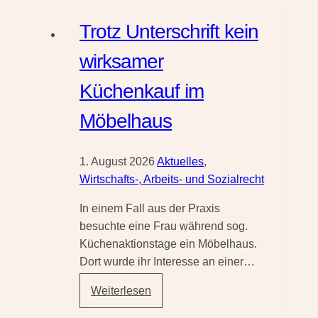
eines
Trotz Unterschrift kein
Reisepasses –
Gemeinde
wirksamer
haftet
Küchenkauf im
für
gescheiterte
Möbelhaus
Auslandsreise
1. August 2026
Aktuelles
,
Wirtschafts-, Arbeits- und Sozialrecht
In einem Fall aus der Praxis
besuchte eine Frau während sog.
Küchenaktionstage ein Möbelhaus.
Dort wurde ihr Interesse an einer…
Trotz
Weiterlesen
Unterschrift