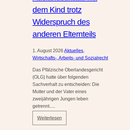
versicherter
dem Kind trotz
Erdrutsch
Widerspruch des
anderen Elternteils
1. August 2026
Aktuelles
,
Wirtschafts-, Arbeits- und Sozialrecht
Das Pfälzische Oberlandesgericht
(OLG) hatte über folgenden
Sachverhalt zu entscheiden: Die
Mutter und der Vater eines
zweijährigen Jungen leben
getrennt….
Auslandsurlaub
Weiterlesen
mit