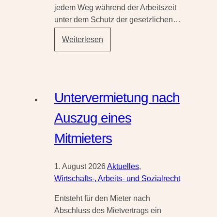
jedem Weg während der Arbeitszeit
unter dem Schutz der gesetzlichen…
Unfallversicherung
Weiterlesen
beim
Mittagessen
im
Homeoffice
Untervermietung nach
und
beim
Auszug eines
mobilen
Mitmieters
Arbeiten
1. August 2026
Aktuelles
,
Wirtschafts-, Arbeits- und Sozialrecht
Entsteht für den Mieter nach
Abschluss des Mietvertrags ein