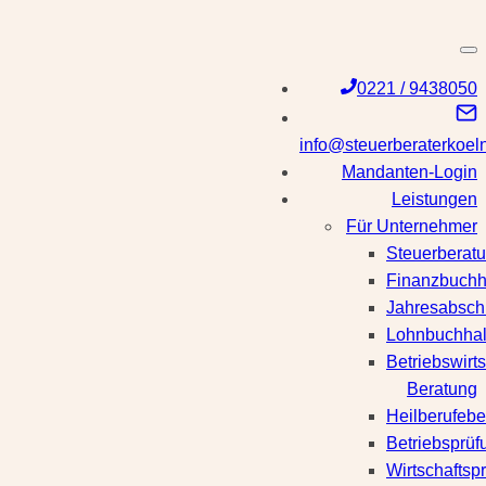
Zum
Inhalt
springen
0221 / 9438050
info@steuerberaterkoel
Mandanten-Login
Leistungen
Für Unternehmer
Steuerberat
Finanzbuchh
Jahresabsch
Lohnbuchhal
Betriebswirts
Beratung
Heilberufebe
Betriebsprüf
Wirtschaftsp