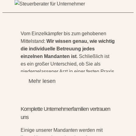
Vom Einzelkämpfer bis zum gehobenen
Mittelstand:
Wir wissen genau, wie wichtig
die individuelle Betreuung jedes
einzelnen Mandanten ist
. Schließlich ist
es ein großer Unterschied, ob Sie als
niedergelassener Arzt in einer festen Praxis
tätig oder als freischaffender Handwerker
Mehr lesen
auf vielen Baustellen unterwegs sind.
Wir
schauen genau hin, welche Betreuung
für Sie optimal in Frage kommt
– egal, ob
Komplette Unternehmerfamilien vertrauen
Sie eine „One-Man-Show“ vertreten oder
uns
bereits ein Unternehmen mit zahlreichen
Mitarbeitern aufgebaut haben. Mit
Einige unserer Mandanten werden mit
analytischem und wirtschaftlichem Denken