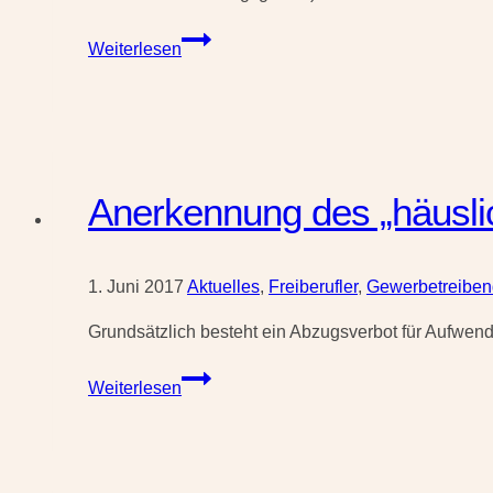
Zweites
Weiterlesen
Bürokratieentlastungsgesetz
verabschiedet
Anerkennung des „häusli
1. Juni 2017
Aktuelles
,
Freiberufler
,
Gewerbetreibe
Grundsätzlich besteht ein Abzugsverbot für Aufwendu
Anerkennung
Weiterlesen
des
„häuslichen
Arbeitszimmers“
eines