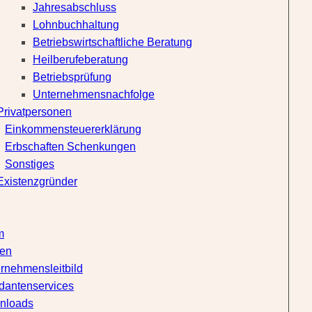
Jahresabschluss
Lohnbuchhaltung
Betriebswirtschaftliche Beratung
Heilberufeberatung
Betriebsprüfung
Unternehmensnachfolge
Privatpersonen
Einkommensteuererklärung
Erbschaften Schenkungen
Sonstiges
Existenzgründer
m
ten
rnehmensleitbild
antenservices
nloads