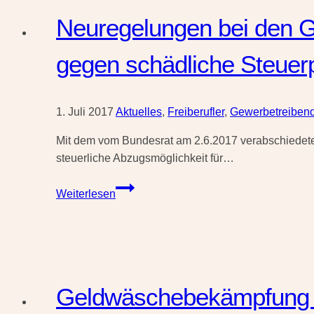
der
Neuregelungen bei den 
Steuerklassenwahl
und
gegen schädliche Steuer
dem
Kindergeld
1. Juli 2017
Aktuelles
,
Freiberufler
,
Gewerbetreiben
Mit dem vom Bundesrat am 2.6.2017 verabschiedet
steuerliche Abzugsmöglichkeit für…
Neuregelungen
Weiterlesen
bei
den
GWG
und
Sanierungserträgen
Geldwäschebekämpfung wi
durch
das