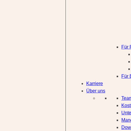
Für 
Für 
Karriere
Über uns
Tea
Kos
Unte
Mand
Dow