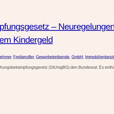
ungsgesetz – Neuregelungen 
em Kindergeld
nehmer
,
Freiberufler
,
Gewerbetreibende
,
GmbH
,
Immobilienbesit
hungsbekämpfungsgesetz (StUmgBG) den Bundesrat. Es enthält 