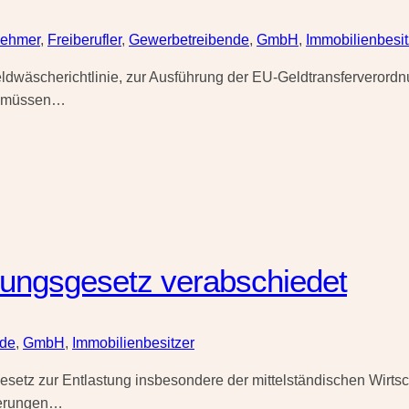
nehmer
,
Freiberufler
,
Gewerbetreibende
,
GmbH
,
Immobilienbesit
dwäscherichtlinie, zur Ausführung der EU-Geldtransferverordn
en müssen…
tungsgesetz verabschiedet
nde
,
GmbH
,
Immobilienbesitzer
etz zur Entlastung insbesondere der mittelständischen Wirtsch
hterungen…