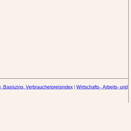
, Basiszins, Verbraucherpreisindex
|
Wirtschafts-, Arbeits- und