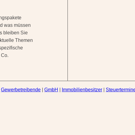
ungspakete
nd was müssen
s bleiben Sie
aktuelle Themen
spezifische
 Co.
|
Gewerbetreibende
|
GmbH
|
Immobilienbesitzer
|
Steuertermine