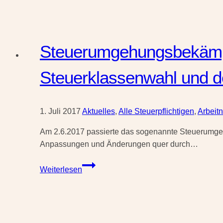
Steuerumgehungsbekämpf
Steuerklassenwahl und d
1. Juli 2017
Aktuelles
,
Alle Steuerpflichtigen
,
Arbeit
Am 2.6.2017 passierte das sogenannte Steuerumge
Anpassungen und Änderungen quer durch…
Steuerumgehungsbekämpfungsgesetz
Weiterlesen
–
Neuregelungen
auch
bei