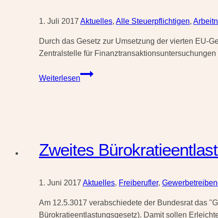
Gesetz
gegen
1. Juli 2017
Aktuelles
,
Alle Steuerpflichtigen
,
Arbeit
schädliche
Durch das Gesetz zur Umsetzung der vierten EU-Gel
Steuerpraktiken
Zentralstelle für Finanztransaktionsuntersuchung
Geldwäschebekämpfung
Weiterlesen
wird
intensiviert
Zweites Bürokratieentlas
1. Juni 2017
Aktuelles
,
Freiberufler
,
Gewerbetreibe
Am 12.5.3017 verabschiedete der Bundesrat das "Ges
Bürokratieentlastungsgesetz). Damit sollen Erleic