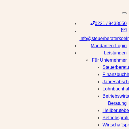
Zum
Inhalt
springen
0221 / 9438050
info@steuerberaterkoel
Mandanten-Login
Leistungen
Für Unternehmer
Steuerberat
Finanzbuchh
Jahresabsch
Lohnbuchhal
Betriebswirts
Beratung
Heilberufebe
Betriebsprüf
Wirtschaftsp